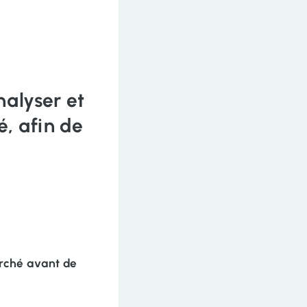
nalyser et
é, afin de
arché avant de