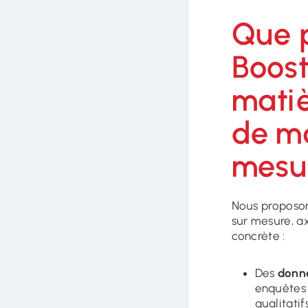
Que 
Boost
matiè
de m
mesu
Nous proposon
sur mesure, axé
concrète :
Des
donn
enquêtes 
qualitatifs