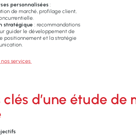
yses personnalisées
:
ion de marché, profilage client,
oncurrentielle.
n stratégique
: recommandations
our guider le développement de
le positionnement et la stratégie
nication.
nos services
 clés d’une étude de
e
jectifs