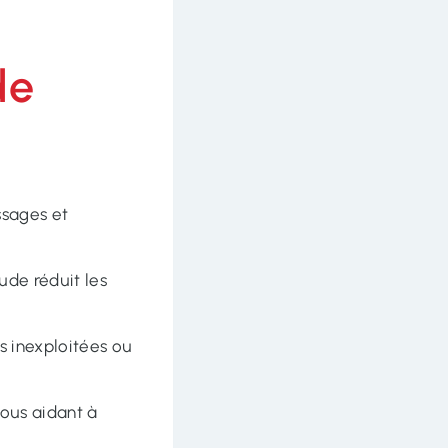
de
ssages et
ude réduit les
s inexploitées ou
vous aidant à