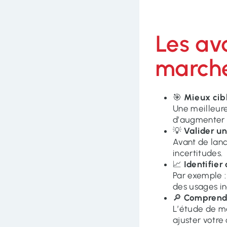
Les av
marché
🎯
Mieux cib
Une meilleure
d’augmenter 
💡
Valider un
Avant de lanc
incertitudes.
📈
Identifier
Par exemple :
des usages in
🔎
Comprendr
L’étude de ma
ajuster votre 