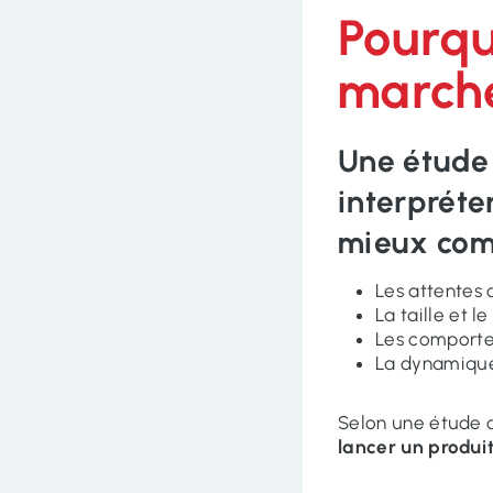
Pourqu
march
Une
étude
interpréte
mieux com
Les attentes
La taille et l
Les comporte
La dynamique
Selon une étude 
lancer un produi