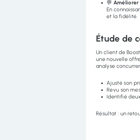
💬
Améliorer 
En connaissant
et la fidélité.
Étude de 
Un client de Boos
une nouvelle offr
analyse concurrent
Ajusté son p
Revu son me
Identifié deu
Résultat : un reto