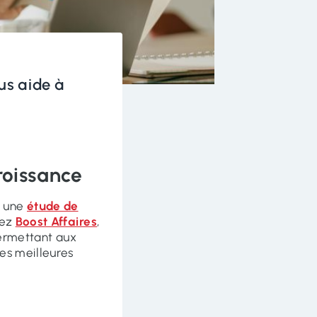
us aide à
roissance
r une
étude de
hez
Boost Affaires
,
ermettant aux
les meilleures