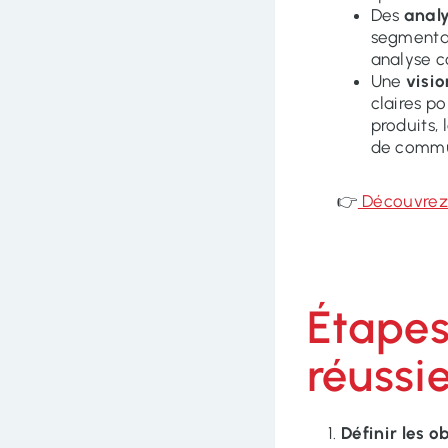
Des
anal
segmentat
analyse c
Une
visio
claires p
produits, 
de commu
👉
Découvrez 
Étapes
réussi
Définir les ob