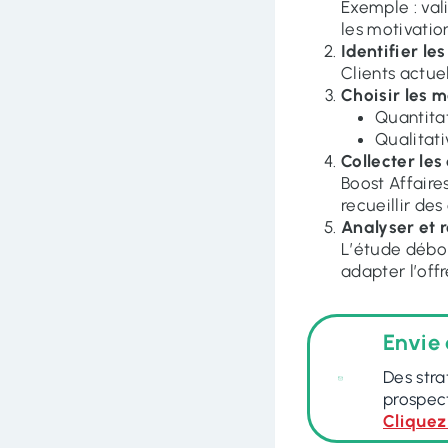
Exemple : val
les motivatio
Identifier le
Clients actuel
Choisir les 
Quantitat
Qualitati
Collecter le
Boost Affaire
recueillir de
Analyser et
L’étude débo
adapter l’off
Envie 
Des stra
prospect
Cliquez 