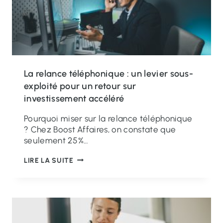
L
A
M
I
S
E
À
La relance téléphonique : un levier sous-
J
exploité pour un retour sur
O
investissement accéléré
U
R
Pourquoi miser sur la relance téléphonique
D
? Chez Boost Affaires, on constate que
E
seulement 25 %…
V
O
L
LIRE LA SUITE
T
A
R
R
E
E
B
L
A
A