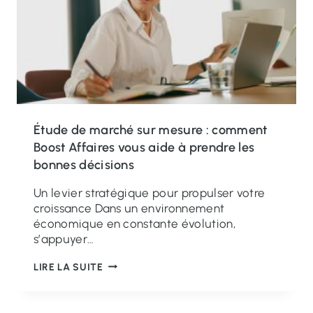
S
N
E
C
D
E
E
T
D
É
O
L
N
É
N
P
É
H
Étude de marché sur mesure : comment
E
O
Boost Affaires vous aide à prendre les
S
N
bonnes décisions
E
I
S
Q
Un levier stratégique pour propulser votre
T
U
croissance Dans un environnement
E
E
économique en constante évolution,
S
:
s’appuyer…
S
U
E
N
É
LIRE LA SUITE
N
L
T
T
E
U
I
V
D