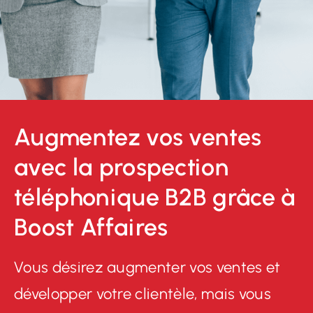
Augmentez vos ventes
avec la prospection
téléphonique B2B grâce à
Boost Affaires
Vous désirez augmenter vos ventes et
développer votre clientèle, mais vous