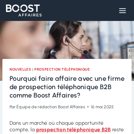
Skip
to
content
NOUVELLES
|
PROSPECTION TÉLÉPHONIQUE
Pourquoi faire affaire avec une firme
de prospection téléphonique B2B
comme Boost Affaires?
Par
Équipe de rédaction Boost Affaires
16 mai 2025
Dans un marché où chaque opportunité
compte, la
prospection téléphonique B2B
reste