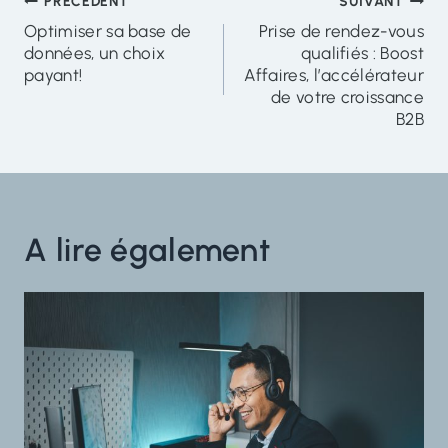
Navigation
PRÉCÉDENT
SUIVANT
Optimiser sa base de
Prise de rendez-vous
de
données, un choix
qualifiés : Boost
l'article
payant!
Affaires, l’accélérateur
de votre croissance
B2B
A lire également